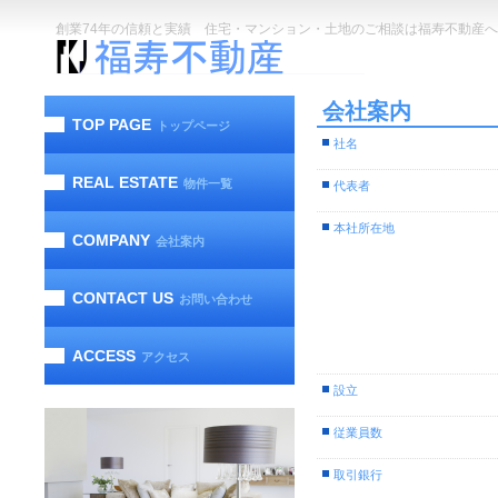
創業74年の信頼と実績 住宅・マンション・土地のご相談は福寿不動産へ
会社案内
TOP PAGE
トップページ
社名
REAL ESTATE
物件一覧
代表者
本社所在地
COMPANY
会社案内
CONTACT US
お問い合わせ
ACCESS
アクセス
設立
従業員数
取引銀行